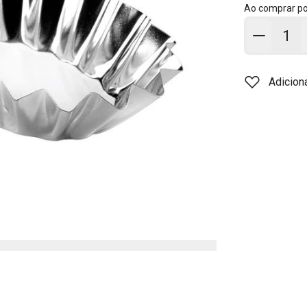
Ao comprar p
Adicion
Adicion