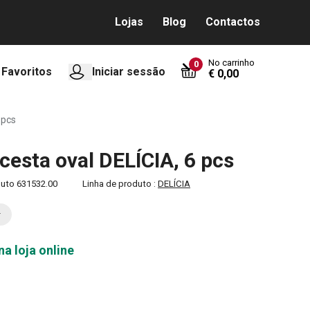
Lojas
Blog
Contactos
No carrinho
0
Favoritos
Iniciar sessão
€ 0,00
 pcs
cesta oval DELÍCIA, 6 pcs
duto
631532.00
Linha de produto :
DELÍCIA
na loja online