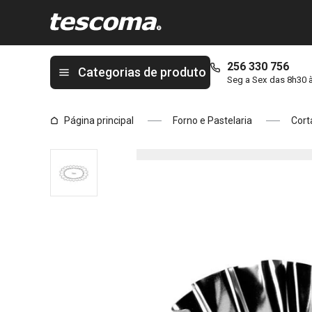
Está na página Molde cesta oval DELÍCIA, 6 pcs
256 330 756
Categorias de produto
Seg a Sex das 8h30 
Página principal
Forno e Pastelaria
Cort