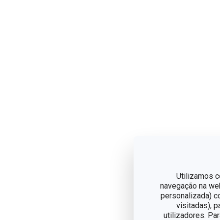
Utilizamos c
navegação na web,
personalizada) c
visitadas), 
utilizadores. Pa