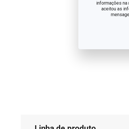
informações na n
aceitou as in
mensagem
Linha de produto