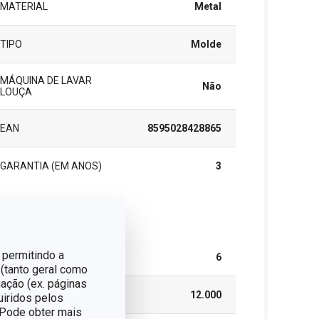
MATERIAL
Metal
TIPO
Molde
MÁQUINA DE LAVAR
Não
LOUÇA
EAN
8595028428865
GARANTIA (EM ANOS)
3
cote
 permitindo a
PEÇAS DO CONJUNTO
6
 (tanto geral como
ação (ex. páginas
LARGURA (CM)
12.000
uiridos pelos
. Pode obter mais