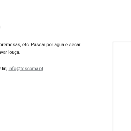
obremesas, etc. Passar por água e secar
var louça.
Zlín;
info@tescoma.pt