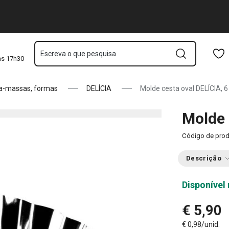
Saltar para o conteúdo principal
Saltar para a navegação
Saltar para a pesquisa
Escreva o que pesquisa
às 17h30
a-massas, formas
DELÍCIA
Molde cesta oval DELÍCIA, 6
Molde 
Código de pro
Descrição
Disponível 
€ 5,90
€ 0,98/unid.