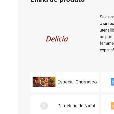
Seja par
criar r
utensíl
os prof
ferrame
expansã
Especial Churrasco
Pastelaria de Natal