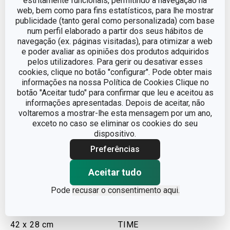
estritamente funcionais, permitindo a navegação na
web, bem como para fins estatísticos, para lhe mostrar
€ 56,90
€ 79,90
publicidade (tanto geral como personalizada) com base
Disponível na loja online
Disponível na loja online
num perfil elaborado a partir dos seus hábitos de
navegação (ex. páginas visitadas), para otimizar a web
COMPRAR
COMPRAR
e poder avaliar as opiniões dos produtos adquiridos
pelos utilizadores. Para gerir ou desativar esses
cookies, clique no botão "configurar". Pode obter mais
informações na nossa Política de Cookies Clique no
botão "Aceitar tudo" para confirmar que leu e aceitou as
informações apresentadas. Depois de aceitar, não
voltaremos a mostrar-lhe esta mensagem por um ano,
exceto no caso se eliminar os cookies do seu
dispositivo.
Preferências
Aceitar tudo
Pode
recusar o consentimento aqui.
-10 %
Portes grátis
-15 %
Portes grátis
Grelhador SmartCLICK
Grelhador Portátil PARTY
42 x 28 cm
TIME