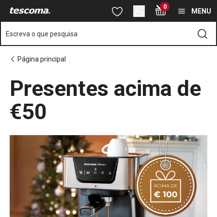
Está na página Presentes acima de €50
0
Saltar para o conteúdo principal
Saltar para a navegação
Saltar para a pesquisa
MENU
Escreva o que pesquisa
Página principal
Presentes acima de
€50