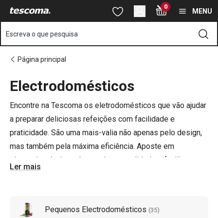
Está na página Eletrodomésticos de cozinha
0
Saltar para o conteúdo principal
Saltar para a navegação
Saltar para a pesquisa
MENU
Escreva o que pesquisa
Página principal
Electrodomésticos
o
o
Encontre na Tescoma os eletrodomésticos que vão ajudar
a preparar deliciosas refeições com facilidade e
praticidade. S
ão uma mais-valia não apenas pelo design,
mas também pela máxima eficiência. Aposte em
electrodomésticos de excelente qualidade e facilite o
Ler mais
trabalho na cozinha.
Pequenos Electrodomésticos
(
35
)