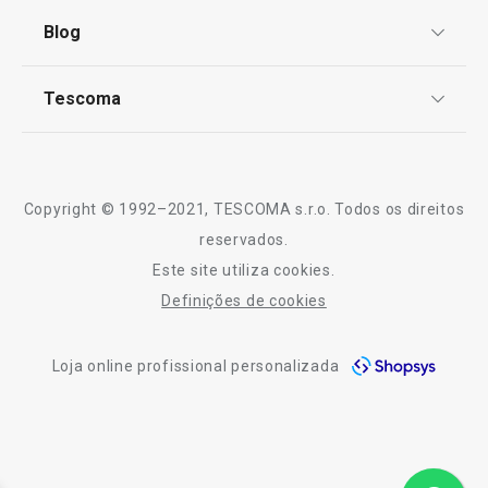
Termos e Condições
Blog
Livro de Reclamações
TESCOMA Club
Notícias
Tescoma
Perguntas Frequentes
Receitas
Sobre nós
Truques e Dicas
Serviço Pós-Venda
Copyright © 1992–2021, TESCOMA s.r.o. Todos os direitos
Profissionais
reservados.
Este site utiliza cookies.
Contactos
Definições de cookies
-10% Novos Subscritores
Loja online profissional personalizada