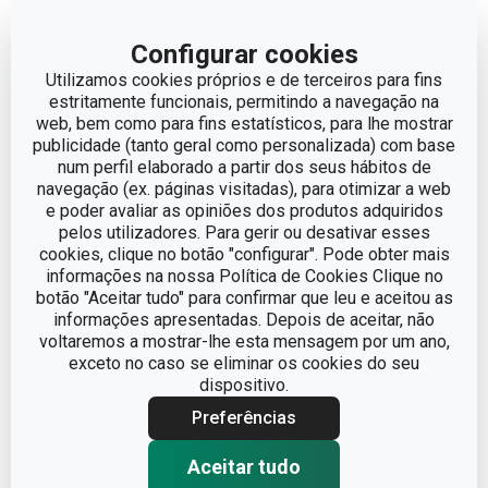
Configurar cookies
Utilizamos cookies próprios e de terceiros para fins
estritamente funcionais, permitindo a navegação na
web, bem como para fins estatísticos, para lhe mostrar
publicidade (tanto geral como personalizada) com base
Portes grátis
Portes grátis
num perfil elaborado a partir dos seus hábitos de
navegação (ex. páginas visitadas), para otimizar a web
Desidratador de
Afiador de facas elétrico
e poder avaliar as opiniões dos produtos adquiridos
alimentos PRESIDENT
GrandCHEF
pelos utilizadores. Para gerir ou desativar esses
€ 129,00
€ 69,90
cookies, clique no botão "configurar". Pode obter mais
informações na nossa Política de Cookies Clique no
Disponível na loja online
Disponível na loja online
botão "Aceitar tudo" para confirmar que leu e aceitou as
informações apresentadas. Depois de aceitar, não
COMPRAR
COMPRAR
voltaremos a mostrar-lhe esta mensagem por um ano,
exceto no caso se eliminar os cookies do seu
dispositivo.
Preferências
Aceitar tudo