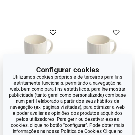
Configurar cookies
Utilizamos cookies próprios e de terceiros para fins
estritamente funcionais, permitindo a navegação na
web, bem como para fins estatísticos, para lhe mostrar
publicidade (tanto geral como personalizada) com base
Caneca MOMENTS
Caneca MOMENTS
num perfil elaborado a partir dos seus hábitos de
350 ml, river
350 ml, waterfall
navegação (ex. páginas visitadas), para otimizar a web
e poder avaliar as opiniões dos produtos adquiridos
€ 5,90
€ 5,90
pelos utilizadores. Para gerir ou desativar esses
Disponível na loja online
Indisponível na loja online
cookies, clique no botão "configurar". Pode obter mais
informações na nossa Política de Cookies Clique no
COMPRAR
Monitorizar produto