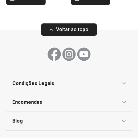
Voltar ao topo
Condições Legais
Proteção de informações pessoais
Encomendas
Centro de Arbitragem
Termos e Condições
Blog
Livro de Reclamações
TESCOMA Club
Notícias