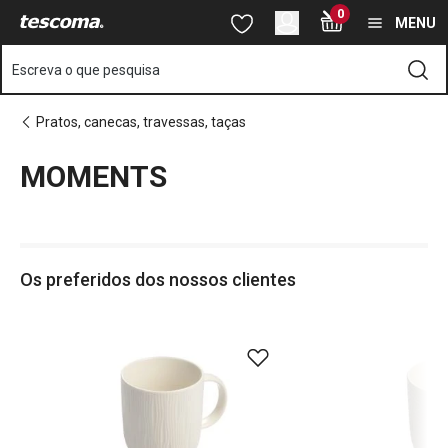
Está na página MOMENTS
0
Saltar para o conteúdo principal
Saltar para a navegação
Saltar para a pesquisa
MENU
Escreva o que pesquisa
Pratos, canecas, travessas, taças
MOMENTS
o
o
Os preferidos dos nossos clientes