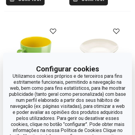
Configurar cookies
e 1 outros
Utilizamos cookies próprios e de terceiros para fins
estritamente funcionais, permitindo a navegação na
web, bem como para fins estatísticos, para lhe mostrar
publicidade (tanto geral como personalizada) com base
Prato de sopa CREMA,
Chávena jumbo CREMA
num perfil elaborado a partir dos seus hábitos de
22 cm
SHINE
navegação (ex. páginas visitadas), para otimizar a web
e poder avaliar as opiniões dos produtos adquiridos
€ 7,90
€ 9,90
pelos utilizadores. Para gerir ou desativar esses
Disponível na loja online
Indisponível na loja online
cookies, clique no botão "configurar". Pode obter mais
informações na nossa Política de Cookies Clique no
Escolher cor
Monitorizar produto