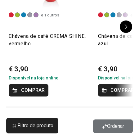
e 1 outros
e 1 
Chávena de café CREMA SHINE,
Chávena de caf
vermelho
azul
€ 3,90
€ 3,90
Disponível na loja online
Disponível na loja o
COMPRAR
COMPRAR
Filtro de produto
Ordenar