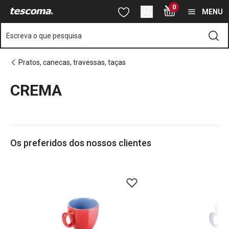
Está na página CREMA
0
Saltar para o conteúdo principal
Saltar para a navegação
Saltar para a pesquisa
MENU
Escreva o que pesquisa
Pratos, canecas, travessas, taças
CREMA
o
o
Os preferidos dos nossos clientes