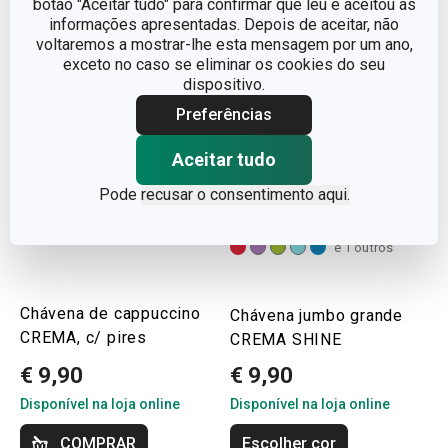
botão "Aceitar tudo" para confirmar que leu e aceitou as
informações apresentadas. Depois de aceitar, não
voltaremos a mostrar-lhe esta mensagem por um ano,
exceto no caso se eliminar os cookies do seu
dispositivo.
Preferências
Aceitar tudo
Pode
recusar o consentimento aqui.
e 1 outros
Chávena de cappuccino
Chávena jumbo grande
CREMA, c/ pires
CREMA SHINE
€ 9,90
€ 9,90
Disponível na loja online
Disponível na loja online
COMPRAR
Escolher cor