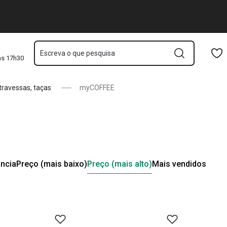
Saltar para o conteúdo principal
Saltar para a navegação
Saltar para a pesquisa
Escreva o que pesquisa
às 17h30
travessas, taças
myCOFFEE
ncia
Preço (mais baixo)
Preço (mais alto)
Mais vendidos