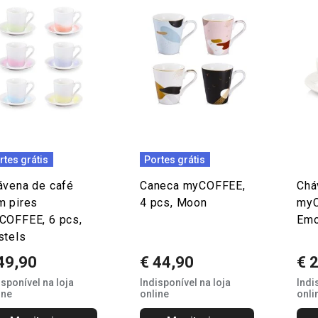
rtes grátis
Portes grátis
ávena de café
Caneca myCOFFEE,
Chá
m pires
4 pcs, Moon
myC
COFFEE, 6 pcs,
Em
stels
49,90
€ 44,90
€ 
isponível na loja
Indisponível na loja
Indi
ine
online
onli