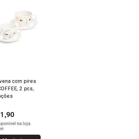
vena com pires
OFFEE, 2 pcs,
oções
21,90
sponível na loja
ne