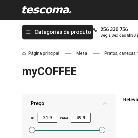
Está na página myCOFFEE
256 330 756
Categorias de produto
Seg a Sex das 8h30 
Página principal
Mesa
Pratos, canecas, 
myCOFFEE
Relevâ
Preço
DE
PARA
Definir filtro de preço mínimo
Definir filtro de preço máximo