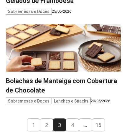
Gelados de Framboesa
Sobremesas e Doces
25/05/2026
Bolachas de Manteiga com Cobertura
de Chocolate
Sobremesas e Doces
Lanches e Snacks
20/05/2026
1
2
3
4
…
16