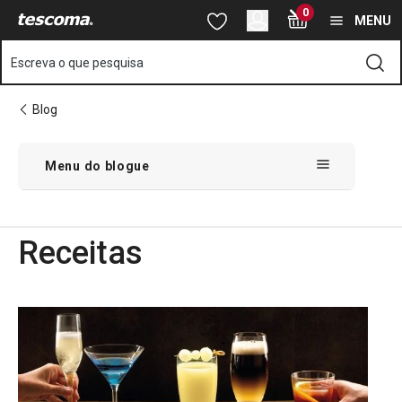
Está na página Receitas
0
Saltar para o conteúdo principal
Saltar para a navegação
Saltar para a pesquisa
MENU
Escreva o que pesquisa
Blog
Menu do blogue
Receitas