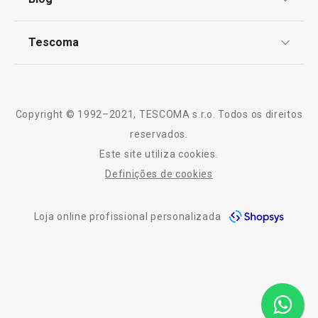
Livro de Reclamações
TESCOMA Club
Notícias
Tescoma
Perguntas Frequentes
Receitas
Sobre nós
Truques e Dicas
Serviço Pós-Venda
Copyright © 1992–2021, TESCOMA s.r.o. Todos os direitos
Profissionais
reservados.
Este site utiliza cookies.
Contactos
Definições de cookies
-10% Novos Subscritores
Loja online profissional personalizada